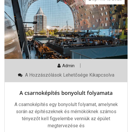
Admin
A
A Hozzászólások Lehetősége Kikapcsolva
Csarnoképítés
Bonyolult
Folyamata
A csarnoképítés bonyolult folyamata
Bejegyzéshez
A csarnoképítés egy bonyolult folyamat, amelynek
során az építészeknek és mérnököknek számos
tényezőt kell figyelembe venniük az épület
megtervezése és