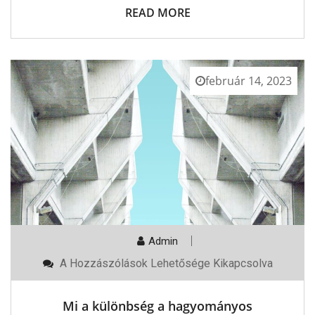
READ MORE
február 14, 2023
Admin
Mi
A Hozzászólások Lehetősége Kikapcsolva
A
Különbség
A
Mi a különbség a hagyományos
Hagyományos