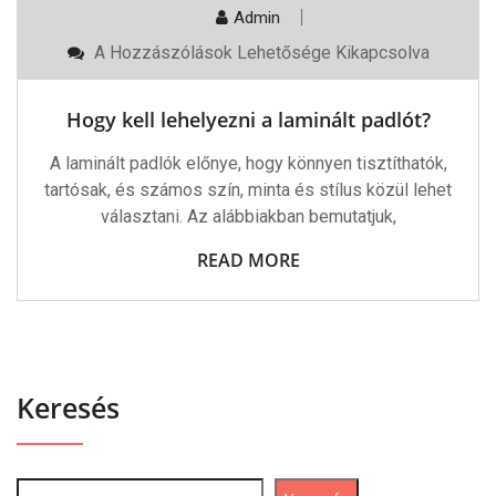
Admin
Hogy
A Hozzászólások Lehetősége Kikapcsolva
Kell
Lehelyezni
A
Hogy kell lehelyezni a laminált padlót?
Laminált
Padlót?
Bejegyzéshez
A laminált padlók előnye, hogy könnyen tisztíthatók,
tartósak, és számos szín, minta és stílus közül lehet
választani. Az alábbiakban bemutatjuk,
READ MORE
Keresés