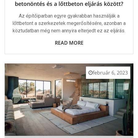
Betonöntés
betonöntés és a lőttbeton eljárás között?
És
A
Az építőiparban egyre gyakrabban használják a
Lőttbeton
Eljárás
lőttbetont a szerkezetek megerősítésére, azonban a
Között?
köztudatban még nem annyira elterjedt ez az eljárás.
Bejegyzéshez
READ MORE
február 6, 2023