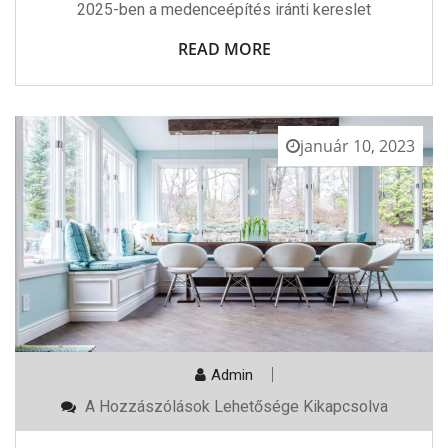
2025-ben a medenceépítés iránti kereslet
READ MORE
január 10, 2023
Admin
Műanyag
A Hozzászólások Lehetősége Kikapcsolva
Ablak
Műanyag