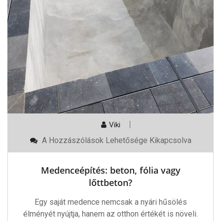
Viki
Medenceépítés:
A Hozzászólások Lehetősége Kikapcsolva
Beton,
Fólia
Vagy
Medenceépítés: beton, fólia vagy
Lőttbeton?
Bejegyzéshez
lőttbeton?
Egy saját medence nemcsak a nyári hűsölés
élményét nyújtja, hanem az otthon értékét is növeli.