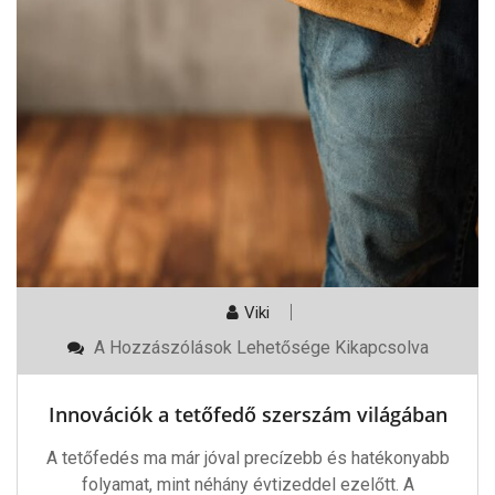
Viki
Innovációk
A Hozzászólások Lehetősége Kikapcsolva
A
Tetőfedő
Szerszám
Innovációk a tetőfedő szerszám világában
Világában
Bejegyzéshez
A tetőfedés ma már jóval precízebb és hatékonyabb
folyamat, mint néhány évtizeddel ezelőtt. A