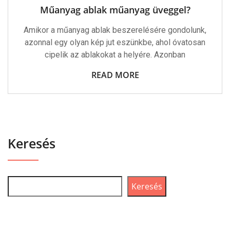
Üveggel?
Műanyag ablak műanyag üveggel?
Bejegyzéshez
Amikor a műanyag ablak beszerelésére gondolunk,
azonnal egy olyan kép jut eszünkbe, ahol óvatosan
cipelik az ablakokat a helyére. Azonban
READ MORE
Keresés
Keresés