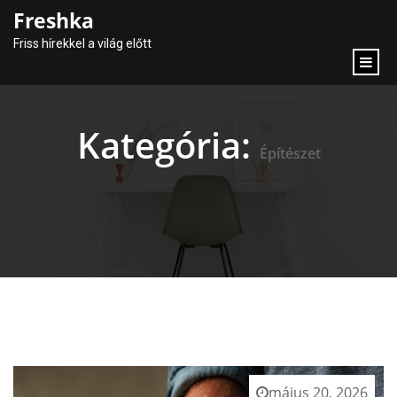
content
Freshka
Friss hírekkel a világ előtt
Kategória:
Építészet
május 20, 2026