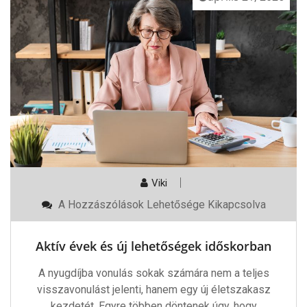
Viki
Aktív
A Hozzászólások Lehetősége Kikapcsolva
Évek
És
Új
Aktív évek és új lehetőségek időskorban
Lehetőségek
Időskorban
Bejegyzéshez
A nyugdíjba vonulás sokak számára nem a teljes
visszavonulást jelenti, hanem egy új életszakasz
kezdetét. Egyre többen döntenek úgy, hogy