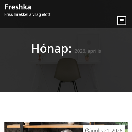
content
Freshka
Friss hírekkel a világ előtt
Hónap:
2026. április
április 21, 2026