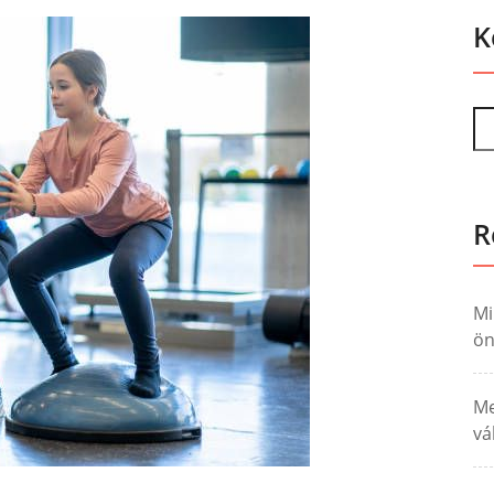
K
R
Mi
ö
Me
vá