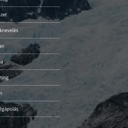
zet
knevelés
an
ha
ting
n
égápolás