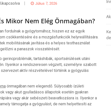
In
ikapcsolva
Július 7, 2026
Ak
 És Mikor Nem Elég Önmagában?
 fordulnak a gyógytornához, hiszen ez az egyik
Ke
om csökkentésére és a mozgásfunkciók helyreállítására.
de
tek mobilitásának javítása és a helyes testhasználat
egelőzni a panaszok visszatérését.
 gerincproblémák, tartáshibák, sportsérülések utáni
tén. Ilyenkor a rendszeresen végzett, személyre szabott
a szervezet aktív részvételével történik a gyógyulás
rna
önmagában nem elegendő. Súlyosabb ízületi
ok vagy akut gyulladásos állapotok esetén gyakran
ápiára vagy akár sebészeti beavatkozásra is. Ilyenkor a
 amely támogatja a gyógyulást, de nem helyettesíti az