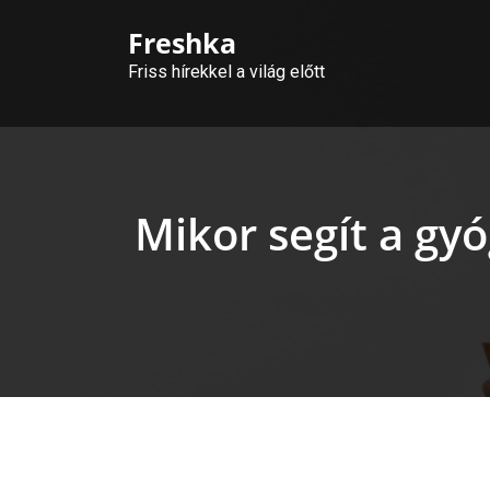
Skip
Freshka
to
content
Friss hírekkel a világ előtt
Mikor segít a g