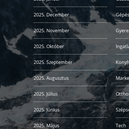
2025. December
Gépés
2025. November
Gyere
2025. Október
Ingatl
2025. Szeptember
Kony
2025. Augusztus
Marke
2025. Július
Ottho
2025. Június
Széps
2025. Május
Tech