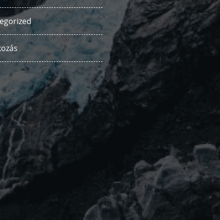
egorized
kozás