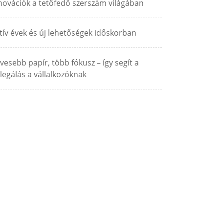
novációk a tetőfedő szerszám világában
tív évek és új lehetőségek időskorban
vesebb papír, több fókusz – így segít a
legálás a vállalkozóknak