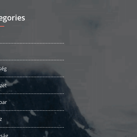
egories
ség
zet
par
z
ság