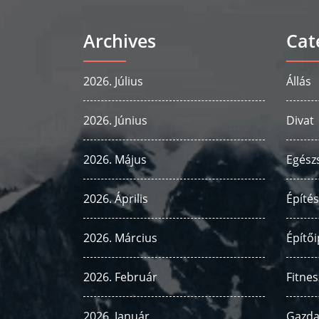
Archives
Cat
2026. Július
Állás
2026. Június
Divat
2026. Május
Egész
2026. Április
Építés
2026. Március
Építői
2026. Február
Fitnes
2026. Január
Gazda