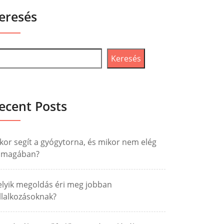
eresés
Keresés
ecent Posts
kor segít a gyógytorna, és mikor nem elég
nmagában?
lyik megoldás éri meg jobban
llalkozásoknak?