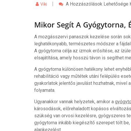
Mikor
A Hozzászólások Lehetősége K
Viki
Segít
A
Gyógytorna,
Mikor Segít A Gyógytorna,
És
Mikor
Nem
Elég
A mozgásszervi panaszok kezelése során sokan
Önmagában?
leghatékonyabb, természetes módszer a fájdal
Bejegyzéshez
A gyógytorna célja az izmok erősítése, az ízüle
elsajátítása, amely hosszú távon is segíthet m
A gyógytorna különösen hatékony lehet enyhébb
rehabilitáció vagy műtétek utáni felépülés ese
gyakorlatok jelentős javulást hozhatnak, mivel 
folyamata.
Ugyanakkor vannak helyzetek, amikor a
gyógyto
károsodások, előrehaladott kopásos elváltozás
szükség van orvosi kezelésre, gyógyszeres ter
gyógytorna inkább kiegészítő szerepet tölt be,
alapkezelést.