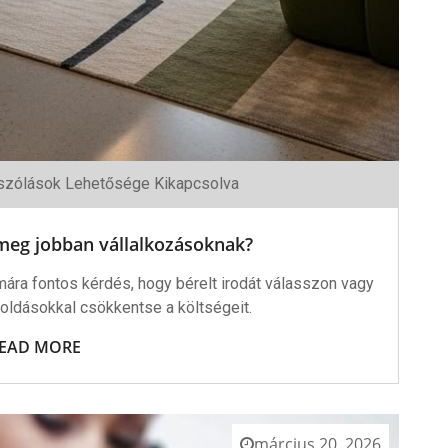
zólások Lehetősége Kikapcsolva
s
meg jobban vállalkozásoknak?
ásoknak?
shez
ára fontos kérdés, hogy bérelt irodát válasszon vagy
oldásokkal csökkentse a költségeit.
EAD MORE
március 20, 2026