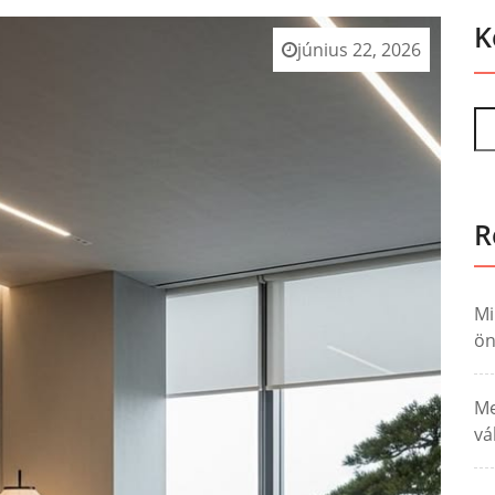
K
június 22, 2026
R
Mi
ö
Me
vá