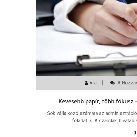
Keveseb
A Hozzás
Viki
Papír,
Több
Fókusz
Kevesebb papír, több fókusz – 
–
Így
Segít
Sok vállalkozó számára az adminisztráció
A
feladat is. A számlák, hivatal
Delegálá
A
Vállalkoz
R
Bejegyzé