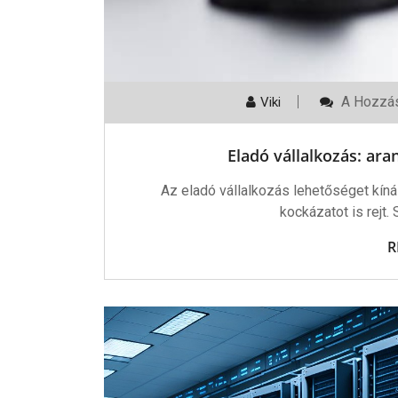
Eladó
A Hozzás
Viki
Vállalkoz
Aranybán
Vagy
Eladó vállalkozás: ar
Időzített
Bomba?
Bejegyzé
Az eladó vállalkozás lehetőséget kíná
kockázatot is rejt.
R