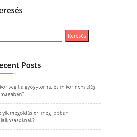
eresés
Keresés
ecent Posts
kor segít a gyógytorna, és mikor nem elég
nmagában?
lyik megoldás éri meg jobban
llalkozásoknak?