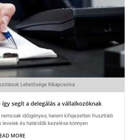
b
zólások Lehetősége Kikapcsolva
így segít a delegálás a vállalkozóknak
 nemcsak időigényes, hanem kifejezetten frusztráló
os levelek és határidők kezelése könnyen
s
óknak
EAD MORE
shez