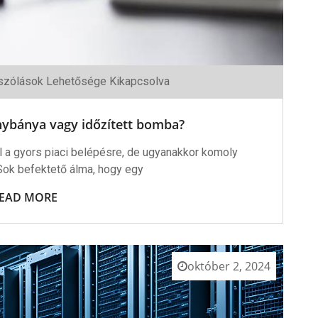
zólások Lehetősége Kikapcsolva
ás:
ya
anybánya vagy időzített bomba?
shez
l a gyors piaci belépésre, de ugyanakkor komoly
 Sok befektető álma, hogy egy
EAD MORE
október 2, 2024