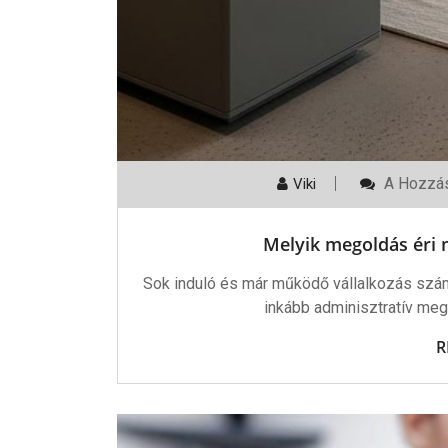
Melyik
A Hozzás
Viki
Megoldá
Éri
Meg
Melyik megoldás éri 
Jobban
Vállalkoz
Bejegyzé
Sok induló és már működő vállalkozás szám
inkább adminisztratív meg
R