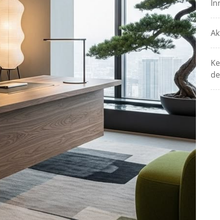
In
Ak
Ke
de