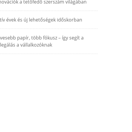
novációk a tetőfedő szerszám világában
tív évek és új lehetőségek időskorban
vesebb papír, több fókusz – így segít a
legálás a vállalkozóknak