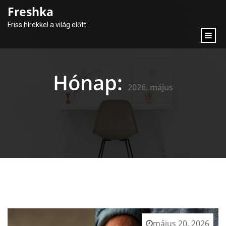
content
Freshka
Friss hírekkel a világ előtt
Hónap:
2026. május
május 20, 2026