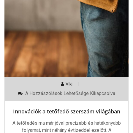
Viki
Innovációk
A Hozzászólások Lehetősége Kikapcsolva
A
Tetőfedő
Szerszám
Innovációk a tetőfedő szerszám világában
Világában
Bejegyzéshez
A tetőfedés ma már jóval precízebb és hatékonyabb
folyamat, mint néhány évtizeddel ezelőtt. A