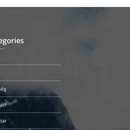
egories
ség
zet
par