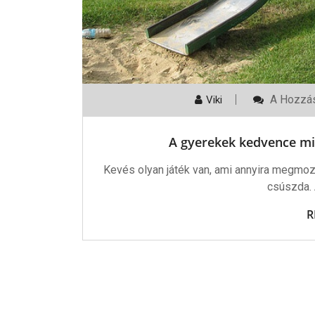
A
A Hozzás
Viki
Gyerekek
Kedvenc
Minden
A gyerekek kedvence mi
Parkban:
A
Köztéri
Kevés olyan játék van, ami annyira megmozg
Csúszda
csúszda. 
Bejegyzé
R