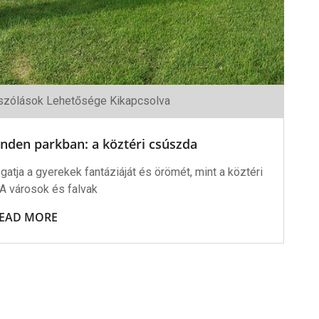
zólások Lehetősége Kikapcsolva
e
nden parkban: a köztéri csúszda
atja a gyerekek fantáziáját és örömét, mint a köztéri
A városok és falvak
shez
EAD MORE