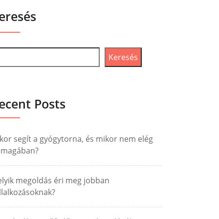
eresés
Keresés
ecent Posts
kor segít a gyógytorna, és mikor nem elég
nmagában?
lyik megoldás éri meg jobban
llalkozásoknak?