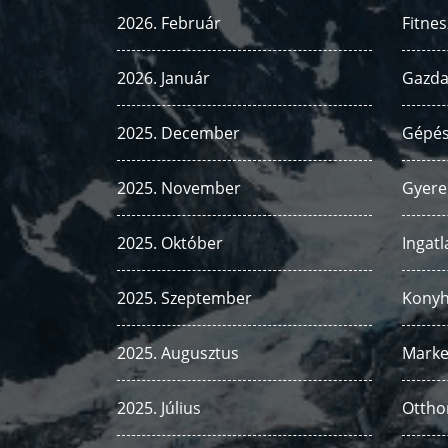
2026. Február
Fitnes
2026. Január
Gazda
2025. December
Gépés
2025. November
Gyere
2025. Október
Ingatl
2025. Szeptember
Kony
2025. Augusztus
Marke
2025. Július
Ottho