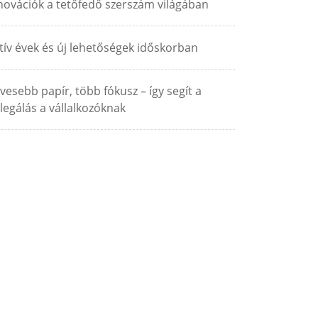
novációk a tetőfedő szerszám világában
tív évek és új lehetőségek időskorban
vesebb papír, több fókusz – így segít a
legálás a vállalkozóknak