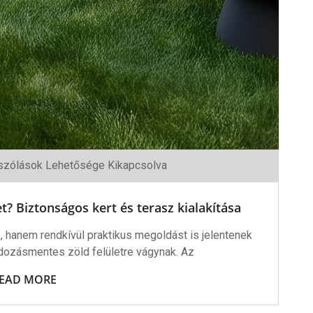
zólások Lehetősége Kikapcsolva
nk
? Biztonságos kert és terasz kialakítása
gos
hanem rendkívül praktikus megoldást is jelentenek
dozásmentes zöld felületre vágynak. Az
sa
shez
EAD MORE