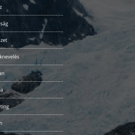
z
ság
zet
knevelés
an
ha
ting
n