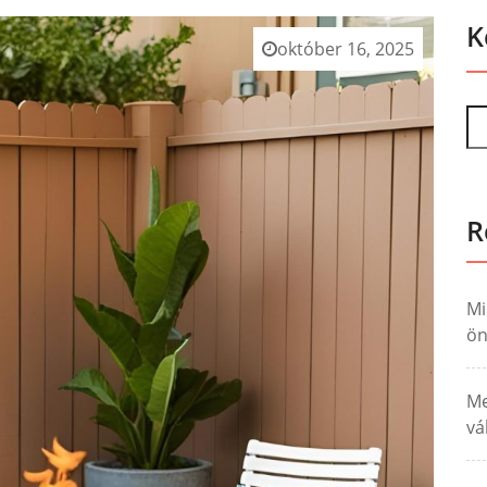
K
október 16, 2025
R
Mi
ö
Me
vá