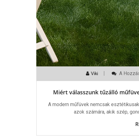
Miért
A Hozzás
Viki
Válasszu
Tűzálló
Műfüvet?
Miért válasszunk tűzálló műfüvet
Biztonsá
Kert
És
A modern műfüvek nemcsak esztétikusak, 
Terasz
azok számára, akik szép, gon
Kialakítá
Bejegyzé
R