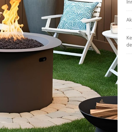
In
Ak
Ke
de