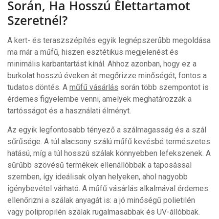
Során, Ha Hosszú Élettartamot
Élettartamot
Szeretnél?
Szeretnél?
Bejegyzéshez
A kert- és teraszszépítés egyik legnépszerűbb megoldása
ma már a műfű, hiszen esztétikus megjelenést és
minimális karbantartást kínál. Ahhoz azonban, hogy ez a
burkolat hosszú éveken át megőrizze minőségét, fontos a
tudatos döntés. A
műfű vásárlás
során több szempontot is
érdemes figyelembe venni, amelyek meghatározzák a
tartósságot és a használati élményt.
Az egyik legfontosabb tényező a szálmagasság és a szál
sűrűsége. A túl alacsony szálú műfű kevésbé természetes
hatású, míg a túl hosszú szálak könnyebben lefekszenek. A
sűrűbb szövésű termékek ellenállóbbak a taposással
szemben, így ideálisak olyan helyeken, ahol nagyobb
igénybevétel várható. A műfű vásárlás alkalmával érdemes
ellenőrizni a szálak anyagát is: a jó minőségű polietilén
vagy polipropilén szálak rugalmasabbak és UV-állóbbak.