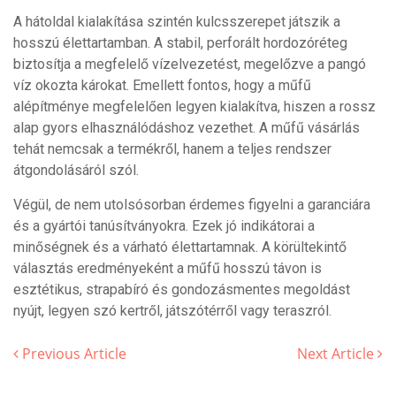
A hátoldal kialakítása szintén kulcsszerepet játszik a
hosszú élettartamban. A stabil, perforált hordozóréteg
biztosítja a megfelelő vízelvezetést, megelőzve a pangó
víz okozta károkat. Emellett fontos, hogy a műfű
alépítménye megfelelően legyen kialakítva, hiszen a rossz
alap gyors elhasználódáshoz vezethet. A műfű vásárlás
tehát nemcsak a termékről, hanem a teljes rendszer
átgondolásáról szól.
Végül, de nem utolsósorban érdemes figyelni a garanciára
és a gyártói tanúsítványokra. Ezek jó indikátorai a
minőségnek és a várható élettartamnak. A körültekintő
választás eredményeként a műfű hosszú távon is
esztétikus, strapabíró és gondozásmentes megoldást
nyújt, legyen szó kertről, játszótérről vagy teraszról.
Previous Article
Next Article