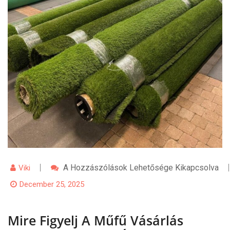
Mire
A Hozzászólások Lehetősége Kikapcsolva
Viki
Figyelj
A
December 25, 2025
Műfű
Vásárlás
Során,
Mire Figyelj A Műfű Vásárlás
Ha
Hosszú