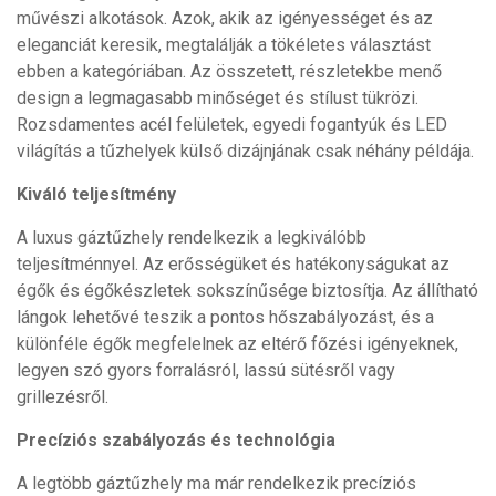
művészi alkotások. Azok, akik az igényességet és az
eleganciát keresik, megtalálják a tökéletes választást
ebben a kategóriában. Az összetett, részletekbe menő
design a legmagasabb minőséget és stílust tükrözi.
Rozsdamentes acél felületek, egyedi fogantyúk és LED
világítás a tűzhelyek külső dizájnjának csak néhány példája.
Kiváló teljesítmény
A luxus gáztűzhely rendelkezik a legkiválóbb
teljesítménnyel. Az erősségüket és hatékonyságukat az
égők és égőkészletek sokszínűsége biztosítja. Az állítható
lángok lehetővé teszik a pontos hőszabályozást, és a
különféle égők megfelelnek az eltérő főzési igényeknek,
legyen szó gyors forralásról, lassú sütésről vagy
grillezésről.
Precíziós szabályozás és technológia
A legtöbb gáztűzhely ma már rendelkezik precíziós