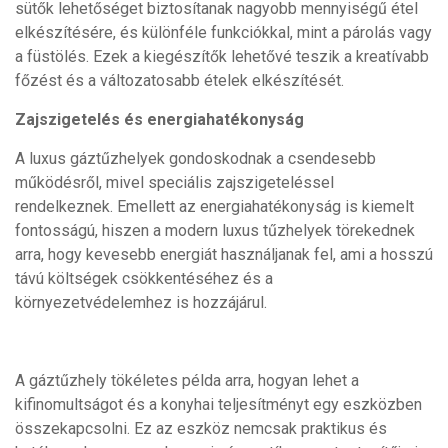
sütők lehetőséget biztosítanak nagyobb mennyiségű étel
elkészítésére, és különféle funkciókkal, mint a párolás vagy
a füstölés. Ezek a kiegészítők lehetővé teszik a kreatívabb
főzést és a változatosabb ételek elkészítését.
Zajszigetelés és energiahatékonyság
A luxus gáztűzhelyek gondoskodnak a csendesebb
működésről, mivel speciális zajszigeteléssel
rendelkeznek. Emellett az energiahatékonyság is kiemelt
fontosságú, hiszen a modern luxus tűzhelyek törekednek
arra, hogy kevesebb energiát használjanak fel, ami a hosszú
távú költségek csökkentéséhez és a
környezetvédelemhez is hozzájárul.
A gáztűzhely tökéletes példa arra, hogyan lehet a
kifinomultságot és a konyhai teljesítményt egy eszközben
összekapcsolni. Ez az eszköz nemcsak praktikus és