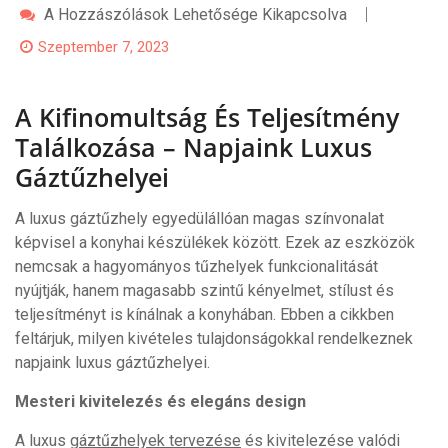
A
A Hozzászólások Lehetősége Kikapcsolva
Kifinomultság
És
Szeptember 7, 2023
Teljesítmény
Találkozása
–
A Kifinomultság És Teljesítmény
Napjaink
Luxus
Találkozása – Napjaink Luxus
Gáztűzhelyei
Bejegyzéshez
Gáztűzhelyei
A luxus gáztűzhely egyedülállóan magas színvonalat
képvisel a konyhai készülékek között. Ezek az eszközök
nemcsak a hagyományos tűzhelyek funkcionalitását
nyújtják, hanem magasabb szintű kényelmet, stílust és
teljesítményt is kínálnak a konyhában. Ebben a cikkben
feltárjuk, milyen kivételes tulajdonságokkal rendelkeznek
napjaink luxus gáztűzhelyei.
Mesteri kivitelezés és elegáns design
A luxus
gáztűzhelyek tervezése
és kivitelezése valódi