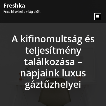
content
Freshka
Friss hírekkel a világ előtt
A kifinomultság és
teljesítmény
találkozása –
napjaink luxus
gáztűzhelyei