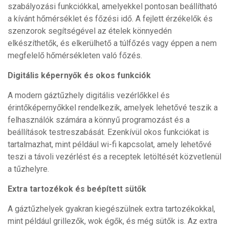
szabályozási funkciókkal, amelyekkel pontosan beállítható
a kívánt hőmérséklet és főzési idő. A fejlett érzékelők és
szenzorok segítségével az ételek könnyedén
elkészíthetők, és elkerülhető a túlfőzés vagy éppen a nem
megfelelő hőmérsékleten való főzés.
Digitális képernyők és okos funkciók
A modern gáztűzhely digitális vezérlőkkel és
érintőképernyőkkel rendelkezik, amelyek lehetővé teszik a
felhasználók számára a könnyű programozást és a
beállítások testreszabását. Ezenkívül okos funkciókat is
tartalmazhat, mint például wi-fi kapcsolat, amely lehetővé
teszi a távoli vezérlést és a receptek letöltését közvetlenül
a tűzhelyre.
Extra tartozékok és beépített sütők
A gáztűzhelyek gyakran kiegészülnek extra tartozékokkal,
mint például grillezők, wok égők, és még sütők is. Az extra