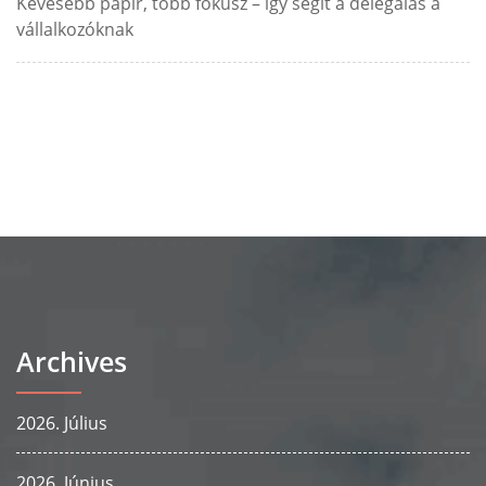
Kevesebb papír, több fókusz – így segít a delegálás a
vállalkozóknak
Archives
2026. Július
2026. Június