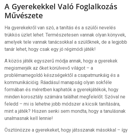
A Gyerekekkel Való Foglalkozás
Művészete
Ha gyerekekről van szó, a tanítás és a szülői nevelés
trükkös üzlet lehet. Természetesen vannak olyan könyvek,
amelyek tele vannak tanácsokkal a szülőknek, de a legjobb
tanár lehet, hogy csak egy jó régimódi játék!
A közös játék egyszerű módja annak, hogy a gyerekek
megismerjék az őket körülvevő világot – a
problémamegoldó készségektől a csapatmunkáig és a
kommunikációig. Ráadásul manapság olyan sokféle
formában és méretben kaphatók a gyerekjátékok, hogy
minden korosztály számára találhat megfelelőt. Szóval ne
feledd – mi is lehetne jobb módszer a kicsik tanítására,
mint a játék? Hiszen senki sem mondta, hogy a tanulásnak
unalmasnak kell lennie!
Ösztönözze a gyerekeket, hogy játsszanak másokkal – így