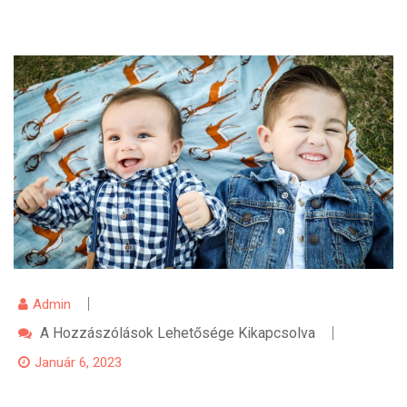
Admin
A
A Hozzászólások Lehetősége Kikapcsolva
Gyerekekkel
Való
Január 6, 2023
Foglalkozás
Művészete
Bejegyzéshez